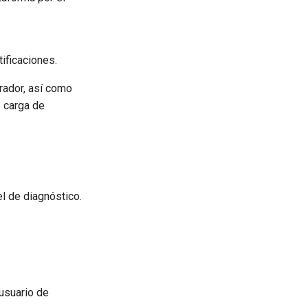
ificaciones.
erador, así como
e carga de
el de diagnóstico.
 usuario de