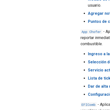
usuario.
Agregar not
Puntos de 
- Ap
App Chofer
reportar inmediat
combustible.
Ingreso a la
Selección d
Servicio ac
Lista de tic
Dar de alta 
Configurac
- Aplic
EFIComb