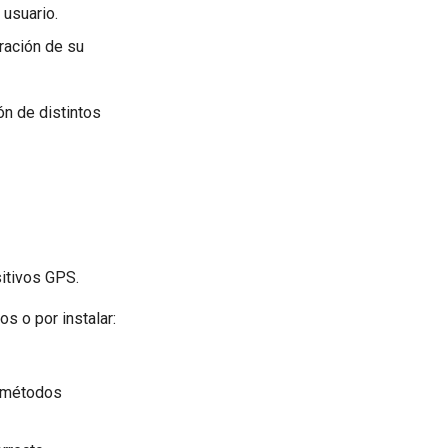
 usuario.
ración de su
ón de distintos
sitivos GPS.
s o por instalar:
s métodos