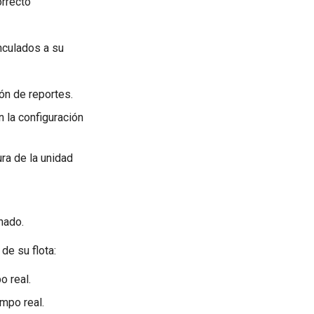
orrecto
nculados a su
ión de reportes.
n la configuración
ra de la unidad
nado.
de su flota:
o real.
empo real.