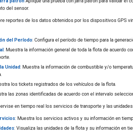
arra patrón
Aplique una prueba con jarra patrón para validar el c
to del sensor.
re reportes de los datos obtenidos por los dispositivos GPS vi
ón del Período
: Configura el período de tiempo para la generac
al
: Muestra la información general de toda la flota de acuerdo co
porte.
 la Unidad
: Muestra la información de combustible y/o temperatu
.
estra los tickets registrados de los vehículos de la flota.
tra las zonas identificadas de acuerdo con el intervalo seleccio
ervise en tiempo real los servicios de transporte y las unidades 
rvicios
: Muestra los servicios activos y su información en tiemp
idades
: Visualiza las unidades de la flota y su información en ti