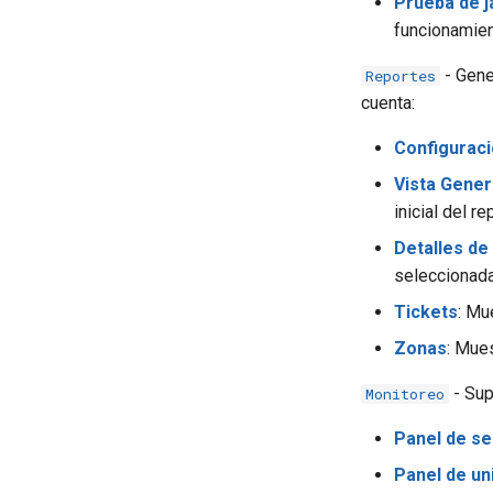
Prueba de j
funcionamien
- Gene
Reportes
cuenta:
Configuraci
Vista Gener
inicial del re
Detalles de
seleccionada
Tickets
: Mu
Zonas
: Mues
- Sup
Monitoreo
Panel de se
Panel de un