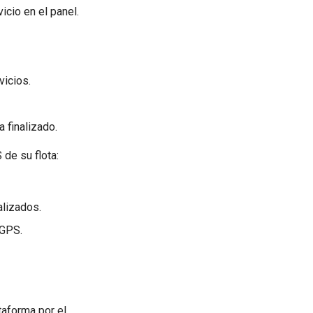
icio en el panel.
vicios.
a finalizado.
de su flota:
alizados.
 GPS.
ataforma por el