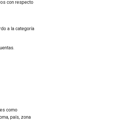
tros con respecto
do a la categoría
uentas.
ales como
ioma, país, zona