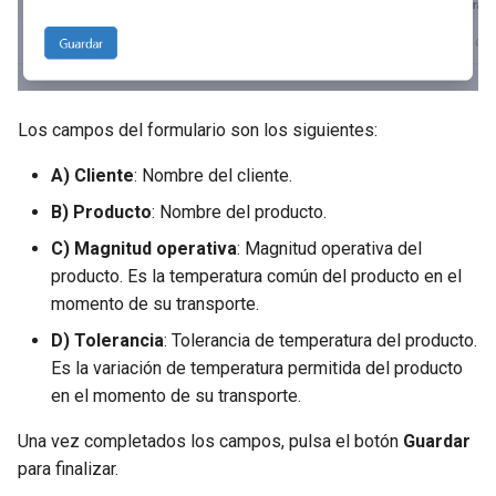
Ventana de dialogo de
Selección de intervalo de
unidades
d
eventos
tiempo
Comportamiento
o
Zonas
Listado de Eventos
Reporte de la unidad
b
Los campos del formulario son los siguientes:
ú
Ingreso a la aplicación
Mapa
A) Cliente
: Nombre del cliente.
s
Mapa de eventos de una
Perfil
B) Producto
: Nombre del producto.
q
unidad
C) Magnitud operativa
: Magnitud operativa del
u
Notificaciones
producto. Es la temperatura común del producto en el
e
momento de su transporte.
Rendimiento de la Unidad
d
D) Tolerancia
: Tolerancia de temperatura del producto.
Es la variación de temperatura permitida del producto
a
Rendimiento de la Flota
en el momento de su transporte.
Resumen general
Una vez completados los campos, pulsa el botón
Guardar
para finalizar.
Zonas