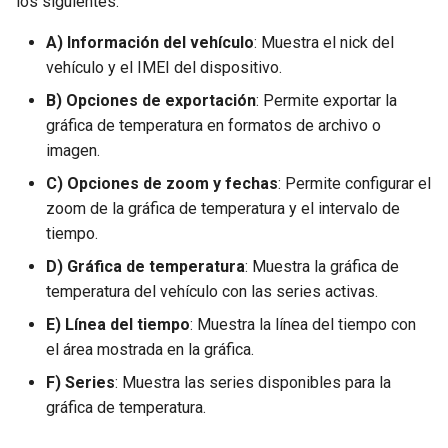
los siguientes:
Nuevo servicio
unidades
Selección de intervalo de
d
tiempo
A) Información del vehículo
: Muestra el nick del
o
Perfiles de servicio
Zonas
vehículo y el IMEI del dispositivo.
Listado de Eventos
b
B) Opciones de exportación
: Permite exportar la
Tarjeta de servicio
ú
gráfica de temperatura en formatos de archivo o
Ingreso a la aplicación
imagen.
s
Mapa de eventos de una
C) Opciones de zoom y fechas
: Permite configurar el
q
unidad
zoom de la gráfica de temperatura y el intervalo de
u
tiempo.
Notificaciones
D) Gráfica de temperatura
: Muestra la gráfica de
e
temperatura del vehículo con las series activas.
Rendimiento de la Unidad
d
E) Línea del tiempo
: Muestra la línea del tiempo con
a
Rendimiento de la Flota
el área mostrada en la gráfica.
F) Series
: Muestra las series disponibles para la
Resumen general
gráfica de temperatura.
Zonas