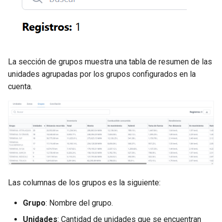
Nuevo servicio
Selección de intervalo de
d
tiempo
Comportamiento
o
Perfiles de servicio
Listado de Eventos
Reporte de la unidad
b
Tarjeta de servicio
ú
La sección de grupos muestra una tabla de resumen de las
Ingreso a la aplicación
Mapa
unidades agrupadas por los grupos configurados en la
s
cuenta.
Mapa de eventos de una
Perfil
q
unidad
u
Notificaciones
e
Rendimiento de la Unidad
d
a
Rendimiento de la Flota
Las columnas de los grupos es la siguiente:
Resumen general
Grupo
: Nombre del grupo.
Unidades
: Cantidad de unidades que se encuentran
Zonas