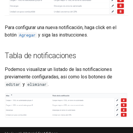
Nuevo servicio
Ventana de dialogo de
Selección de intervalo de
unidades
d
eventos
tiempo
Comportamiento
o
Perfiles de servicio
Zonas
Listado de Eventos
Reporte de la unidad
b
Para configurar una nueva notificación, haga click en el
Tarjeta de servicio
botón
y siga las instrucciones.
Agregar
ú
Ingreso a la aplicación
Mapa
s
Mapa de eventos de una
Perfil
Tabla de notificaciones
q
unidad
u
Podemos visualizar un listado de las notificaciones
Notificaciones
previamente configuradas, asi como los botones de
e
y
.
editar
eliminar
Rendimiento de la Unidad
d
a
Rendimiento de la Flota
Resumen general
Zonas