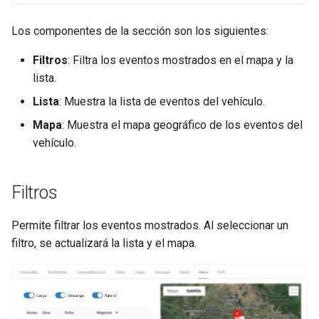
Nuevo servicio
unidades
Selección de intervalo de
d
tiempo
Los componentes de la sección son los siguientes:
o
Perfiles de servicio
Zonas
Listado de Eventos
Filtros
: Filtra los eventos mostrados en el mapa y la
b
Tarjeta de servicio
lista.
ú
Ingreso a la aplicación
Lista
: Muestra la lista de eventos del vehículo.
s
Mapa
: Muestra el mapa geográfico de los eventos del
Mapa de eventos de una
q
vehículo.
unidad
u
Notificaciones
Filtros
e
Rendimiento de la Unidad
d
Permite filtrar los eventos mostrados. Al seleccionar un
a
filtro, se actualizará la lista y el mapa.
Rendimiento de la Flota
Resumen general
Zonas