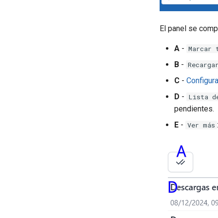
El panel se comp
A
-
Marcar 
B
-
Recarga
C
-
Configur
D
-
Lista d
pendientes.
E
-
Ver más