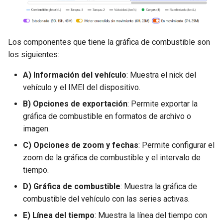
Nuevo servicio
unidades
Selección de intervalo de
d
tiempo
o
Perfiles de servicio
Zonas
Listado de Eventos
Los componentes que tiene la gráfica de combustible son
b
Tarjeta de servicio
los siguientes:
ú
Ingreso a la aplicación
A) Información del vehículo
: Muestra el nick del
s
vehículo y el IMEI del dispositivo.
Mapa de eventos de una
q
unidad
B) Opciones de exportación
: Permite exportar la
u
gráfica de combustible en formatos de archivo o
Notificaciones
imagen.
e
C) Opciones de zoom y fechas
: Permite configurar el
Rendimiento de la Unidad
d
zoom de la gráfica de combustible y el intervalo de
a
tiempo.
Rendimiento de la Flota
D) Gráfica de combustible
: Muestra la gráfica de
Resumen general
combustible del vehículo con las series activas.
E) Línea del tiempo
: Muestra la línea del tiempo con
Zonas