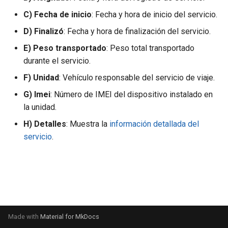
Ventana de dialogo de
Selección de intervalo de
unidades
d
C) Fecha de inicio
: Fecha y hora de inicio del servicio.
eventos
tiempo
Comportamiento
o
Zonas
D) Finalizó
: Fecha y hora de finalización del servicio.
Listado de Eventos
Reporte de la unidad
b
E) Peso transportado
: Peso total transportado
durante el servicio.
ú
Ingreso a la aplicación
Mapa
F) Unidad
: Vehículo responsable del servicio de viaje.
s
Mapa de eventos de una
Perfil
G) Imei
: Número de IMEI del dispositivo instalado en
q
unidad
la unidad.
u
H) Detalles
: Muestra la
información detallada del
Notificaciones
e
servicio
.
Rendimiento de la Unidad
d
a
Rendimiento de la Flota
Resumen general
Made with
Material for MkDocs
Zonas