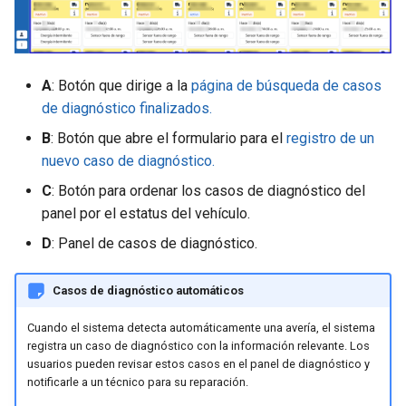
Nuevo servicio
Ventana de dialogo de
Selección de intervalo de
unidades
d
eventos
tiempo
Comportamiento
o
Perfiles de servicio
Zonas
Listado de Eventos
Reporte de la unidad
b
A
: Botón que dirige a la
página de búsqueda de casos
Tarjeta de servicio
de diagnóstico finalizados.
ú
Ingreso a la aplicación
Mapa
B
: Botón que abre el formulario para el
registro de un
s
Mapa de eventos de una
Perfil
nuevo caso de diagnóstico.
q
unidad
C
: Botón para ordenar los casos de diagnóstico del
u
panel por el estatus del vehículo.
Notificaciones
e
D
: Panel de casos de diagnóstico.
Rendimiento de la Unidad
d
Casos de diagnóstico automáticos
a
Rendimiento de la Flota
Cuando el sistema detecta automáticamente una avería, el sistema
registra un caso de diagnóstico con la información relevante. Los
Resumen general
usuarios pueden revisar estos casos en el panel de diagnóstico y
notificarle a un técnico para su reparación.
Zonas