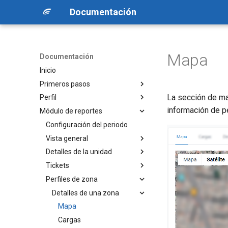
Documentación
Mapa
Documentación
Inicio
Primeros pasos
La sección de ma
Perfil
Acceso a la plataforma
información de pe
Módulo de reportes
Estructura de la aplicación
Formulario de configuración
Recuperación de contraseña
Configuración del periodo
Autenticación de 2 factores
Vista general
Detalles de la unidad
Inventario
Tickets
Rendimiento
Gráfica de combustible
Perfiles de zona
Cargado
Rendimiento
Agregar / Modificar ticket
Descargado
Combustible actual
Importar tickets
Detalles de una zona
Conciliación
Gráfica de temperatura
Mapa
Grupos
Tickets
Cargas