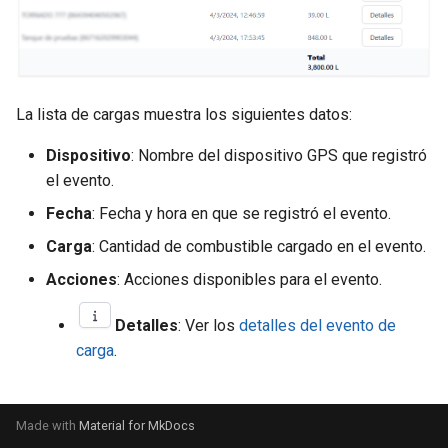
Nuevo servicio
unidades
Selección de intervalo de
d
tiempo
Comportamiento
o
Perfiles de servicio
Zonas
Listado de Eventos
Reporte de la unidad
b
Tarjeta de servicio
La lista de cargas muestra los siguientes datos:
ú
Ingreso a la aplicación
Mapa
Dispositivo
: Nombre del dispositivo GPS que registró
s
Mapa de eventos de una
Perfil
el evento.
q
unidad
Fecha
: Fecha y hora en que se registró el evento.
u
Carga
: Cantidad de combustible cargado en el evento.
Notificaciones
e
Acciones
: Acciones disponibles para el evento.
Rendimiento de la Unidad
d
Detalles
: Ver los
detalles del evento de
a
Rendimiento de la Flota
carga
.
Resumen general
Made with
Material for MkDocs
Zonas