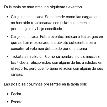
Nuevo servicio
Selección de intervalo de
d
tiempo
En la tabla se muestran los siguientes eventos:
Comportamiento
o
Perfiles de servicio
Carga no conciliada: Se entiende como las cargas que
Listado de Eventos
Reporte de la unidad
b
no han sido relacionadas con tickets, o tienen un
Tarjeta de servicio
porcentaje muy bajo conciliado.
ú
Ingreso a la aplicación
Mapa
Carga conciliada: Estos eventos indican a las cargas en
s
Mapa de eventos de una
Perfil
que se han relacionado los tickets suficientes para
q
unidad
conciliar el volumen detectado por el sistema.
u
Tickets sin relación: Como su nombre indica, muestra
Notificaciones
los tickets relacionados con alguna de las unidades en
e
el reporte, pero que no tiene relación con alguna de sus
Rendimiento de la Unidad
d
cargas.
a
Rendimiento de la Flota
Las posibles columnas presentes en la tabla son:
Fecha
Resumen general
Evento
Zonas