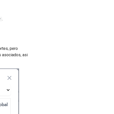
.
r
rtes, pero
s asociados, asi