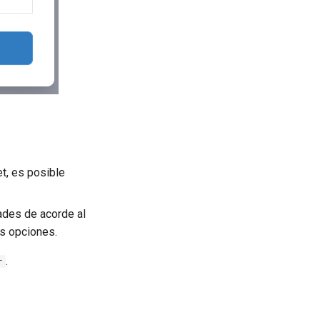
et, es posible
ades de acorde al
s opciones.
.
r