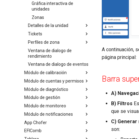
Gráfica interactiva de
unidades
Zonas
Detalles de la unidad
Tickets
Gráfica de combustible
Perfiles de zona
Rendimiento
Agregar / Modificar ticket
A continuación, s
Ventana de dialogo de
Combustible actual
Importar tickets
Detalles de una zona
rendimiento
página principal:
Gráfica de temperatura
Mapa
Ventana de dialogo de eventos
Tickets
Cargas
Módulo de calibración
Cargas
Descargas
Barra superi
Módulo de cuentas y permisos
Primeros pasos
Descargas
Agregar / Modificar un
Módulo de diagnóstico
Calibrar / Recalibrar
Cuentas
Página de detalles
perfil
Comportamiento
A) Navegac
Módulo de gestión
Prueba de jarra patrón
Permisos
Detalles de diagnóstico
Calibrador automático
Reporte de la zona
Reporte de la unidad
B) Filtros
Es
Módulo de monitoreo
Roles
Casos de diagnóstico
Accesorios
Caracterización
Mapa
que se visua
finalizados
Módulo de notificaciones
Usuarios
Chip celular
Panel de servicios
Jarra Patrón
Perfil
Registro de Nuevo Caso de
C) Generar 
App Chofer
Dispositivos
Panel de unidades
Configuración de notificaciones
Detalles de servicio activo
Diagnóstico
son:
EFIComb
Seguimiento
Agregar notificación
Configuración
Detalles de servicio finalizado
Ventana de edición.
Panel de casos de diagnóstico