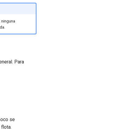
 ninguna
da.
eneral. Para
poco se
flota.