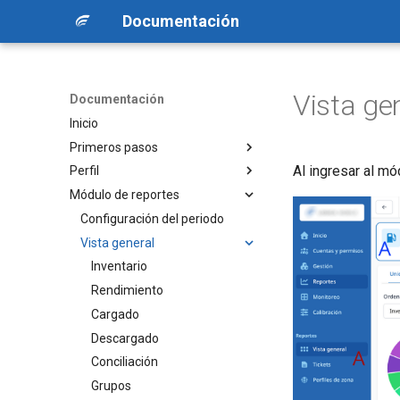
Documentación
Vista ge
Documentación
Inicio
Primeros pasos
Al ingresar al mó
Perfil
Acceso a la plataforma
Módulo de reportes
Estructura de la aplicación
Formulario de configuración
Recuperación de contraseña
Configuración del periodo
Autenticación de 2 factores
Vista general
Inventario
Rendimiento
Cargado
Descargado
Conciliación
Grupos