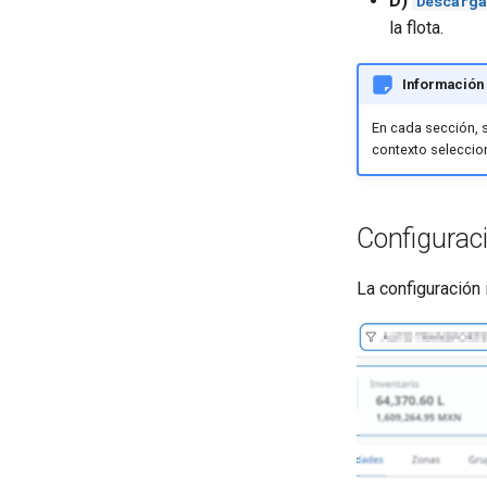
D)
Descarg
la flota.
Información
En cada sección, 
contexto seleccion
Configuració
La configuración 