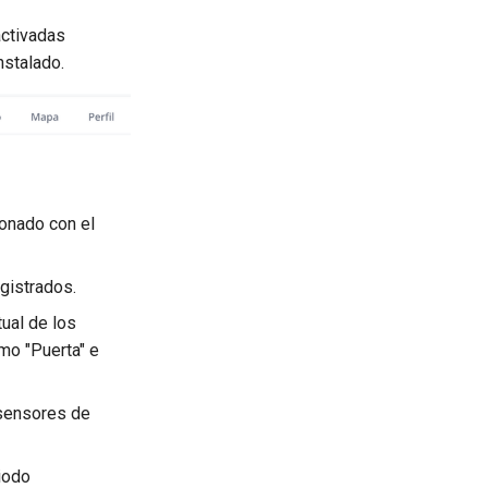
ctivadas
nstalado.
onado con el
gistrados.
ual de los
mo "Puerta" e
 sensores de
iodo