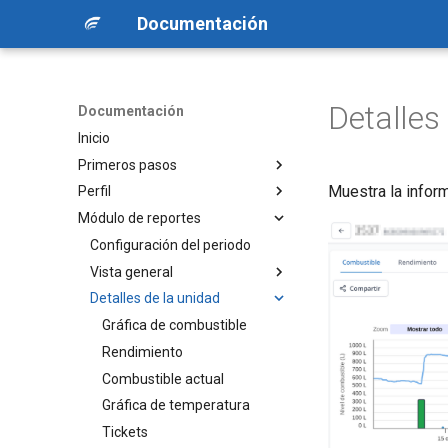
Documentación
Detalles
Documentación
Inicio
Primeros pasos
Muestra la infor
Perfil
Acceso a la plataforma
Módulo de reportes
Estructura de la aplicación
Formulario de configuración
Recuperación de contraseña
Configuración del periodo
Autenticación de 2 factores
Vista general
Detalles de la unidad
Inventario
Rendimiento
Gráfica de combustible
Cargado
Rendimiento
Descargado
Combustible actual
Conciliación
Gráfica de temperatura
Grupos
Tickets