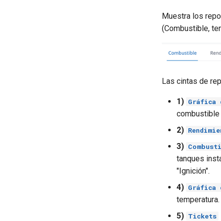
Resumen general
Muestra los repo
Zonas
(Combustible, tem
Las cintas de rep
1)
Gráfica 
combustible 
2)
Rendimie
3)
Combusti
tanques inst
"Ignición".
4)
Gráfica 
temperatura.
5)
Tickets