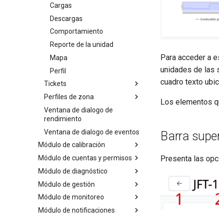
Gráfica interactiva de
Cargas
unidades
Descargas
Zonas
Comportamiento
Reporte de la unidad
Para acceder a es
Mapa
unidades de las 
Perfil
cuadro texto ubic
Tickets
Perfiles de zona
Agregar / Modificar ticket
Los elementos que
Ventana de dialogo de
Importar tickets
Detalles de una zona
rendimiento
Mapa
Ventana de dialogo de eventos
Barra super
Cargas
Módulo de calibración
Descargas
Presenta las opc
Módulo de cuentas y permisos
Primeros pasos
Agregar / Modificar un
Módulo de diagnóstico
Calibrar / Recalibrar
Cuentas
Página de detalles
perfil
Módulo de gestión
Prueba de jarra patrón
Permisos
Detalles de diagnóstico
Calibrador automático
Reporte de la zona
Módulo de monitoreo
Roles
Casos de diagnóstico
Accesorios
Caracterización
finalizados
Módulo de notificaciones
Usuarios
Chip celular
Panel de servicios
Jarra Patrón