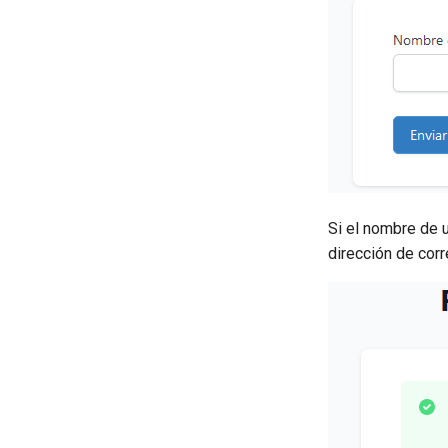
Rendimiento de la Flota
Resumen general
Zonas
Si el nombre de u
dirección de corr