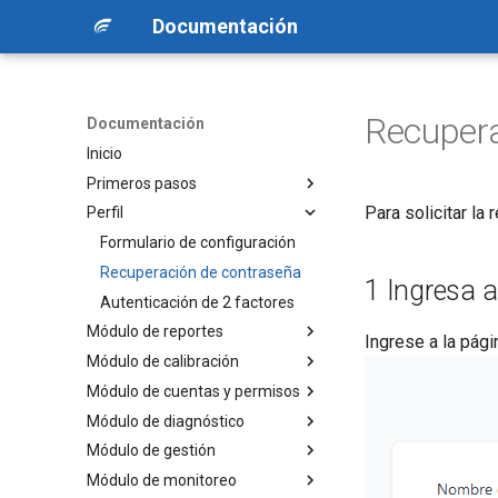
Documentación
Recupera
Documentación
Inicio
Primeros pasos
Para solicitar la
Perfil
Acceso a la plataforma
Estructura de la aplicación
Formulario de configuración
Recuperación de contraseña
1 Ingresa a
Autenticación de 2 factores
Módulo de reportes
Ingrese a la pág
Módulo de calibración
Configuración del periodo
Módulo de cuentas y permisos
Vista general
Primeros pasos
Módulo de diagnóstico
Detalles de la unidad
Calibrar / Recalibrar
Cuentas
Inventario
Página de detalles
Módulo de gestión
Tickets
Prueba de jarra patrón
Permisos
Detalles de diagnóstico
Rendimiento
Gráfica de combustible
Calibrador automático
Módulo de monitoreo
Perfiles de zona
Roles
Casos de diagnóstico
Accesorios
Cargado
Rendimiento
Agregar / Modificar ticket
Caracterización